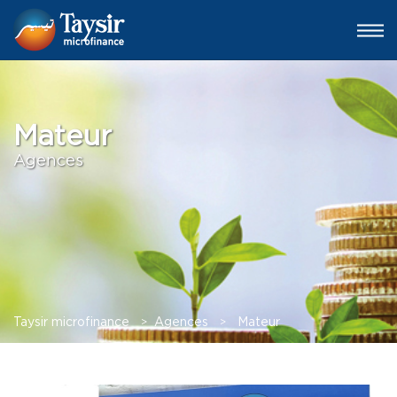
Mateur
Agences
Taysir microfinance
>
Agences
>
Mateur