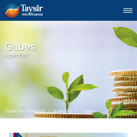
Gabes
Agences
Taysir microfinance
>
Agences
>
Gabes