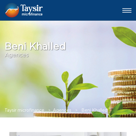
Beni Khalled
Agences
Taysir microfinance
>
Agences
>
Beni Khalled