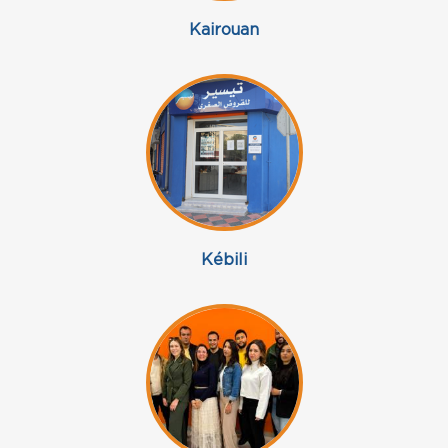
Kairouan
Kébili