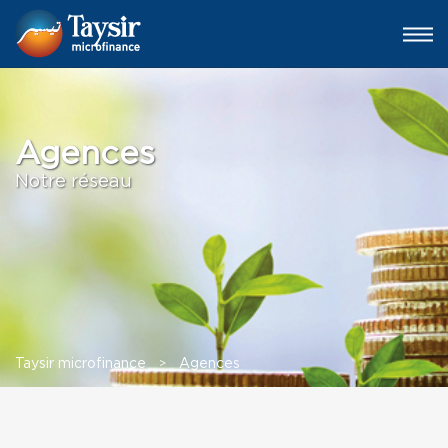
Agences
Notre réseau
Taysir microfinance
>
Agences