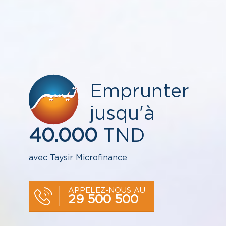
Emprunter
jusqu'à
40.000
TND
avec
Taysir
Microfinance
APPELEZ-NOUS AU
29 500 500